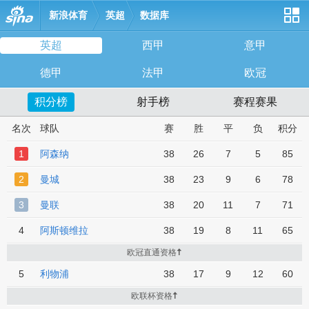
新浪体育
英超
数据库
英超
西甲
意甲
站导航
德甲
法甲
欧冠
积分榜
射手榜
赛程赛果
名次
球队
赛
胜
平
负
积分
1
阿森纳
38
26
7
5
85
2
曼城
38
23
9
6
78
3
曼联
38
20
11
7
71
4
阿斯顿维拉
38
19
8
11
65
欧冠直通资格
5
利物浦
38
17
9
12
60
欧联杯资格