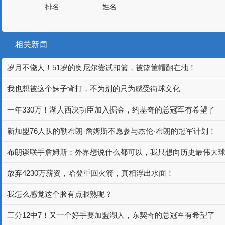
排名
姓名
相关新闻
岁月不饶人！51岁的奥尼尔尝试扣篮，被篮筐帽翻在地！
我也想被这个妹子背打，不为别的只为感受街球文化
一年330万！湖人西决功臣加入掘金，约基奇的总冠军有希望了
新加盟76人队的勒布朗·詹姆斯不愿参与杰伦·布朗的冠军计划！
布朗谈联手詹姆斯：外界想说什么都可以，我只想向历史最伟大
放弃4230万薪资，哈登重回火箭，真相浮出水面！
我怎么感觉这个脸有点眼熟呢？
三分12中7！又一个好手要加盟湖人，东契奇的总冠军有希望了