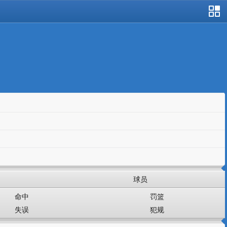
站导航
球员
命中
罚篮
失误
犯规