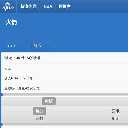
新浪体育
NBA
数据库
火箭
0
0
球场：丰田中心球馆
分区：
加入NBA：1967年
主教练：麦克-德安东尼
数据
得分
篮板
三分
抢断